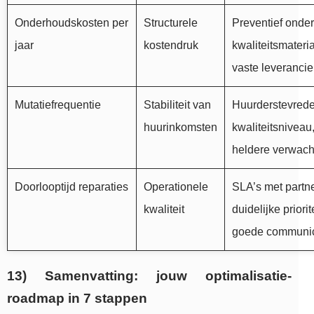
Onderhoudskosten per
Structurele
Preventief onde
jaar
kostendruk
kwaliteitsmateri
vaste leverancie
Mutatiefrequentie
Stabiliteit van
Huurderstevrede
huurinkomsten
kwaliteitsniveau
heldere verwach
Doorlooptijd reparaties
Operationele
SLA’s met partne
kwaliteit
duidelijke priorit
goede communic
13) Samenvatting: jouw optimalisatie-
roadmap in 7 stappen