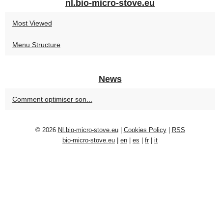
nl.bio-micro-stove.eu
Most Viewed
Menu Structure
News
Comment optimiser son...
© 2026
Nl.bio-micro-stove.eu
|
Cookies Policy
|
RSS
bio-micro-stove.eu
|
en
|
es
|
fr
|
it